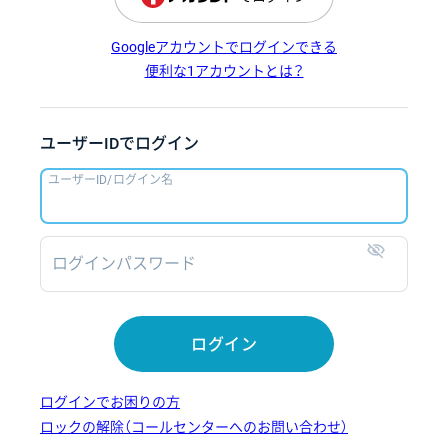
Googleアカウントでログインできる
便利な1アカウントとは？
ユーザーIDでログイン
ユーザーID/ログイン名
ログインパスワード
表示
ログイン
ログインでお困りの方
ロックの解除（コールセンターへのお問い合わせ）