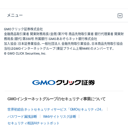
メニュー
取引規程・約款
最良執行方針
ディスクレイマー
リスク説明
GMOクリック証券ホームページ
GMOクリック証券株式会社
金融商品取引業者 関東財務局長（金商）第77号 商品先物取引業者 銀行代理業者 関東財
務局長（銀代）第330号 所属銀行：GMOあおぞらネット銀行株式会社
加入協会：日本証券業協会、一般社団法人 金融先物取引業協会、日本商品先物取引協会
当社はGMOインターネットグループ（東証プライム上場9449）のメンバーです。
© GMO CLICK Securities, Inc.
GMOインターネットグループのセキュリティ事業について
世界初総合ネットセキュリティサービス「GMOセキュリティ24」
パスワード漏洩診断
Webサイトリスク診断
セキュリティ相談AIチャットボット