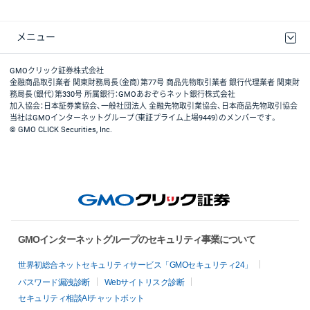
メニュー
取引規程・約款
最良執行方針
ディスクレイマー
リスク説明
GMOクリック証券ホームページ
GMOクリック証券株式会社
金融商品取引業者 関東財務局長（金商）第77号 商品先物取引業者 銀行代理業者 関東財
務局長（銀代）第330号 所属銀行：GMOあおぞらネット銀行株式会社
加入協会：日本証券業協会、一般社団法人 金融先物取引業協会、日本商品先物取引協会
当社はGMOインターネットグループ（東証プライム上場9449）のメンバーです。
© GMO CLICK Securities, Inc.
GMOインターネットグループのセキュリティ事業について
世界初総合ネットセキュリティサービス「GMOセキュリティ24」
パスワード漏洩診断
Webサイトリスク診断
セキュリティ相談AIチャットボット