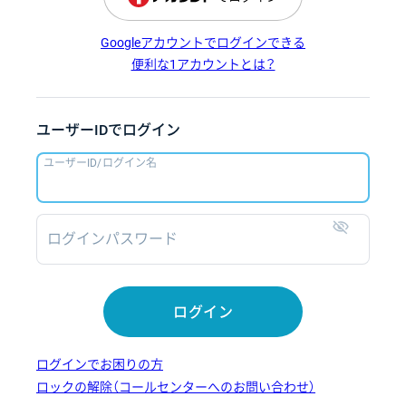
Googleアカウントでログインできる
便利な1アカウントとは？
ユーザーIDでログイン
ユーザーID/ログイン名
ログインパスワード
表示
ログイン
ログインでお困りの方
ロックの解除（コールセンターへのお問い合わせ）