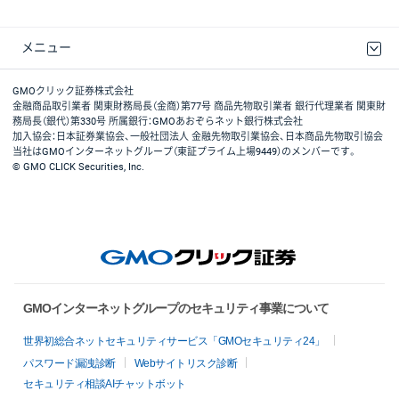
メニュー
取引規程・約款
最良執行方針
ディスクレイマー
リスク説明
GMOクリック証券ホームページ
GMOクリック証券株式会社
金融商品取引業者 関東財務局長（金商）第77号 商品先物取引業者 銀行代理業者 関東財
務局長（銀代）第330号 所属銀行：GMOあおぞらネット銀行株式会社
加入協会：日本証券業協会、一般社団法人 金融先物取引業協会、日本商品先物取引協会
当社はGMOインターネットグループ（東証プライム上場9449）のメンバーです。
© GMO CLICK Securities, Inc.
GMOインターネットグループのセキュリティ事業について
世界初総合ネットセキュリティサービス「GMOセキュリティ24」
パスワード漏洩診断
Webサイトリスク診断
セキュリティ相談AIチャットボット