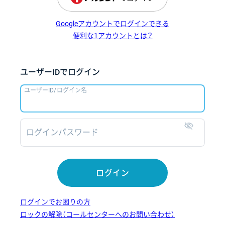
Googleアカウントでログインできる
便利な1アカウントとは？
ユーザーIDでログイン
ユーザーID/ログイン名
ログインパスワード
表示
ログイン
ログインでお困りの方
ロックの解除（コールセンターへのお問い合わせ）