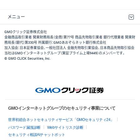
メニュー
取引規程・約款
最良執行方針
ディスクレイマー
リスク説明
GMOクリック証券ホームページ
GMOクリック証券株式会社
金融商品取引業者 関東財務局長（金商）第77号 商品先物取引業者 銀行代理業者 関東財
務局長（銀代）第330号 所属銀行：GMOあおぞらネット銀行株式会社
加入協会：日本証券業協会、一般社団法人 金融先物取引業協会、日本商品先物取引協会
当社はGMOインターネットグループ（東証プライム上場9449）のメンバーです。
© GMO CLICK Securities, Inc.
GMOインターネットグループのセキュリティ事業について
世界初総合ネットセキュリティサービス「GMOセキュリティ24」
パスワード漏洩診断
Webサイトリスク診断
セキュリティ相談AIチャットボット