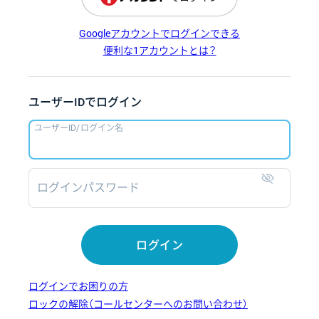
Googleアカウントでログインできる
便利な1アカウントとは？
ユーザーIDでログイン
ユーザーID/ログイン名
ログインパスワード
表示
ログイン
ログインでお困りの方
ロックの解除（コールセンターへのお問い合わせ）