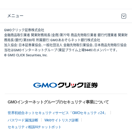
メニュー
取引規程・約款
最良執行方針
ディスクレイマー
リスク説明
GMOクリック証券ホームページ
GMOクリック証券株式会社
金融商品取引業者 関東財務局長（金商）第77号 商品先物取引業者 銀行代理業者 関東財
務局長（銀代）第330号 所属銀行：GMOあおぞらネット銀行株式会社
加入協会：日本証券業協会、一般社団法人 金融先物取引業協会、日本商品先物取引協会
当社はGMOインターネットグループ（東証プライム上場9449）のメンバーです。
© GMO CLICK Securities, Inc.
GMOインターネットグループのセキュリティ事業について
世界初総合ネットセキュリティサービス「GMOセキュリティ24」
パスワード漏洩診断
Webサイトリスク診断
セキュリティ相談AIチャットボット