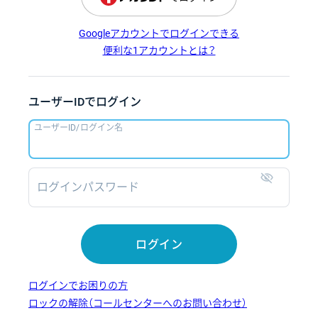
Googleアカウントでログインできる
便利な1アカウントとは？
ユーザーIDでログイン
ユーザーID/ログイン名
ログインパスワード
表示
ログイン
ログインでお困りの方
ロックの解除（コールセンターへのお問い合わせ）