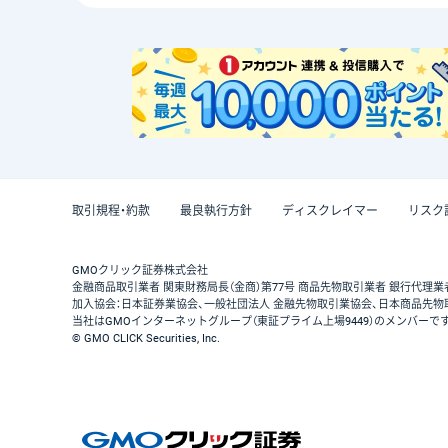
取引規程・約款
最良執行方針
ディスクレイマー
リスク
GMOクリック証券株式会社
金融商品取引業者 関東財務局長（金商）第77号 商品先物取引業者 銀行代理業
加入協会：日本証券業協会、一般社団法人 金融先物取引業協会、日本商品先物
当社はGMOインターネットグループ（東証プライム上場9449）のメンバーで
© GMO CLICK Securities, Inc.