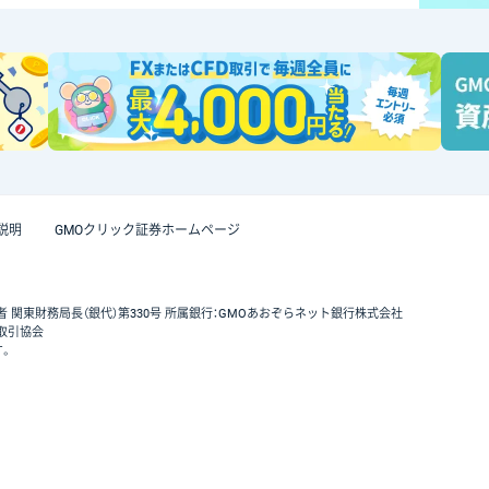
説明
GMOクリック証券ホームページ
者 関東財務局長（銀代）第330号 所属銀行：GMOあおぞらネット銀行株式会社
取引協会
す。
GMOクリック証券