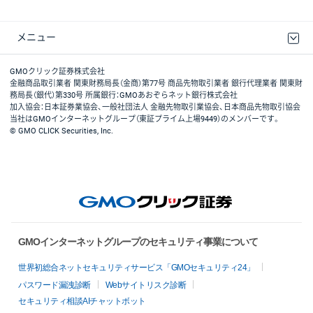
メニュー
取引規程・約款
最良執行方針
ディスクレイマー
リスク説明
GMOクリック証券ホームページ
GMOクリック証券株式会社
金融商品取引業者 関東財務局長（金商）第77号 商品先物取引業者 銀行代理業者 関東財
務局長（銀代）第330号 所属銀行：GMOあおぞらネット銀行株式会社
加入協会：日本証券業協会、一般社団法人 金融先物取引業協会、日本商品先物取引協会
当社はGMOインターネットグループ（東証プライム上場9449）のメンバーです。
© GMO CLICK Securities, Inc.
GMOインターネットグループのセキュリティ事業について
世界初総合ネットセキュリティサービス「GMOセキュリティ24」
パスワード漏洩診断
Webサイトリスク診断
セキュリティ相談AIチャットボット