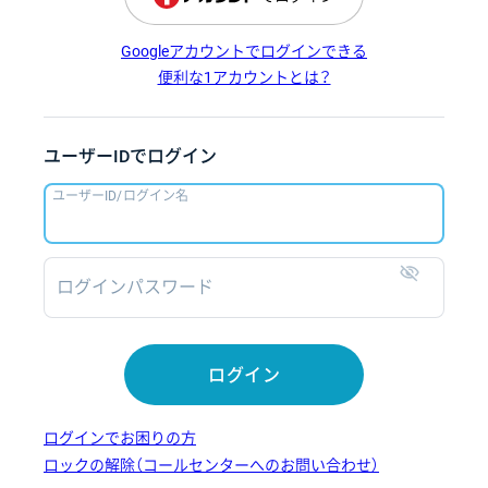
Googleアカウントでログインできる
便利な1アカウントとは？
ユーザーIDでログイン
ユーザーID/ログイン名
ログインパスワード
表示
ログイン
ログインでお困りの方
ロックの解除（コールセンターへのお問い合わせ）