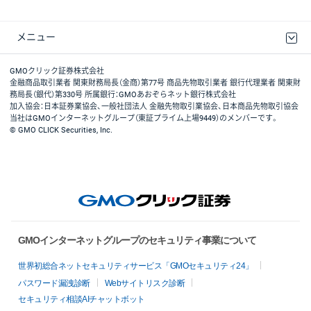
メニュー
取引規程・約款
最良執行方針
ディスクレイマー
リスク説明
GMOクリック証券ホームページ
GMOクリック証券株式会社
金融商品取引業者 関東財務局長（金商）第77号 商品先物取引業者 銀行代理業者 関東財
務局長（銀代）第330号 所属銀行：GMOあおぞらネット銀行株式会社
加入協会：日本証券業協会、一般社団法人 金融先物取引業協会、日本商品先物取引協会
当社はGMOインターネットグループ（東証プライム上場9449）のメンバーです。
© GMO CLICK Securities, Inc.
GMOインターネットグループのセキュリティ事業について
世界初総合ネットセキュリティサービス「GMOセキュリティ24」
パスワード漏洩診断
Webサイトリスク診断
セキュリティ相談AIチャットボット