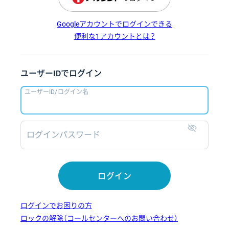
Googleアカウントでログインできる
便利な1アカウントとは？
ユーザーIDでログイン
ユーザーID/ログイン名
ログインパスワード
表示
ログイン
ログインでお困りの方
ロックの解除（コールセンターへのお問い合わせ）