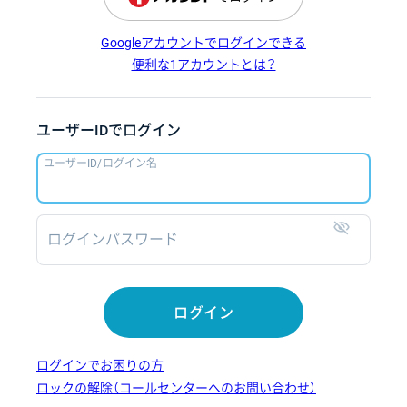
Googleアカウントでログインできる
便利な1アカウントとは？
ユーザーIDでログイン
ユーザーID/ログイン名
ログインパスワード
表示
ログイン
ログインでお困りの方
ロックの解除（コールセンターへのお問い合わせ）