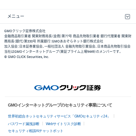
メニュー
取引規程・約款
最良執行方針
ディスクレイマー
リスク説明
GMOクリック証券ホームページ
GMOクリック証券株式会社
金融商品取引業者 関東財務局長（金商）第77号 商品先物取引業者 銀行代理業者 関東財
務局長（銀代）第330号 所属銀行：GMOあおぞらネット銀行株式会社
加入協会：日本証券業協会、一般社団法人 金融先物取引業協会、日本商品先物取引協会
当社はGMOインターネットグループ（東証プライム上場9449）のメンバーです。
© GMO CLICK Securities, Inc.
GMOインターネットグループのセキュリティ事業について
世界初総合ネットセキュリティサービス「GMOセキュリティ24」
パスワード漏洩診断
Webサイトリスク診断
セキュリティ相談AIチャットボット