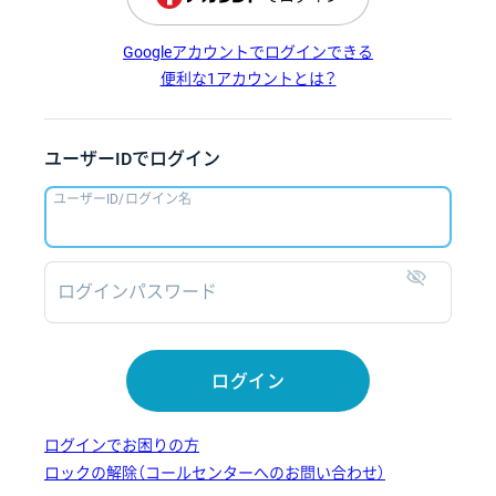
Googleアカウントでログインできる
便利な1アカウントとは？
ユーザーIDでログイン
ユーザーID/ログイン名
ログインパスワード
表示
ログイン
ログインでお困りの方
ロックの解除（コールセンターへのお問い合わせ）