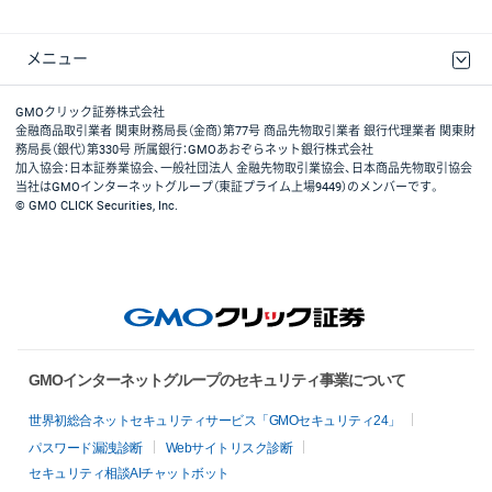
メニュー
取引規程・約款
最良執行方針
ディスクレイマー
リスク説明
GMOクリック証券ホームページ
GMOクリック証券株式会社
金融商品取引業者 関東財務局長（金商）第77号 商品先物取引業者 銀行代理業者 関東財
務局長（銀代）第330号 所属銀行：GMOあおぞらネット銀行株式会社
加入協会：日本証券業協会、一般社団法人 金融先物取引業協会、日本商品先物取引協会
当社はGMOインターネットグループ（東証プライム上場9449）のメンバーです。
© GMO CLICK Securities, Inc.
GMOインターネットグループのセキュリティ事業について
世界初総合ネットセキュリティサービス「GMOセキュリティ24」
パスワード漏洩診断
Webサイトリスク診断
セキュリティ相談AIチャットボット