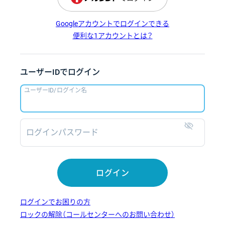
Googleアカウントでログインできる
便利な1アカウントとは？
ユーザーIDでログイン
ユーザーID/ログイン名
ログインパスワード
表示
ログイン
ログインでお困りの方
ロックの解除（コールセンターへのお問い合わせ）