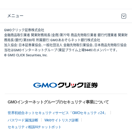
メニュー
取引規程・約款
最良執行方針
ディスクレイマー
リスク説明
GMOクリック証券ホームページ
GMOクリック証券株式会社
金融商品取引業者 関東財務局長（金商）第77号 商品先物取引業者 銀行代理業者 関東財
務局長（銀代）第330号 所属銀行：GMOあおぞらネット銀行株式会社
加入協会：日本証券業協会、一般社団法人 金融先物取引業協会、日本商品先物取引協会
当社はGMOインターネットグループ（東証プライム上場9449）のメンバーです。
© GMO CLICK Securities, Inc.
GMOインターネットグループのセキュリティ事業について
世界初総合ネットセキュリティサービス「GMOセキュリティ24」
パスワード漏洩診断
Webサイトリスク診断
セキュリティ相談AIチャットボット