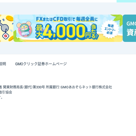
説明
GMOクリック証券ホームページ
者 関東財務局長（銀代）第330号 所属銀行：GMOあおぞらネット銀行株式会社
取引協会
す。
GMOクリック証券