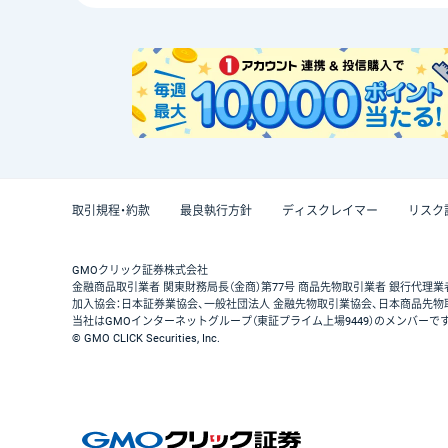
取引規程・約款
最良執行方針
ディスクレイマー
リスク
GMOクリック証券株式会社
金融商品取引業者 関東財務局長（金商）第77号 商品先物取引業者 銀行代理業
加入協会：日本証券業協会、一般社団法人 金融先物取引業協会、日本商品先物
当社はGMOインターネットグループ（東証プライム上場9449）のメンバーで
© GMO CLICK Securities, Inc.