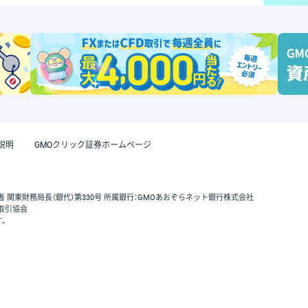
説明
GMOクリック証券ホームページ
者 関東財務局長（銀代）第330号 所属銀行：GMOあおぞらネット銀行株式会社
取引協会
す。
GMOクリック証券