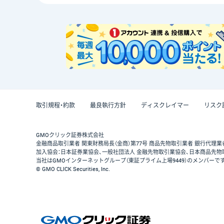
取引規程・約款
最良執行方針
ディスクレイマー
リスク
GMOクリック証券株式会社
金融商品取引業者 関東財務局長（金商）第77号 商品先物取引業者 銀行代理業
加入協会：日本証券業協会、一般社団法人 金融先物取引業協会、日本商品先物
当社はGMOインターネットグループ（東証プライム上場9449）のメンバーで
© GMO CLICK Securities, Inc.