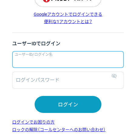
Googleアカウントでログインできる
便利な1アカウントとは？
ユーザーIDでログイン
ユーザーID/ログイン名
ログインパスワード
表示
ログイン
ログインでお困りの方
ロックの解除（コールセンターへのお問い合わせ）