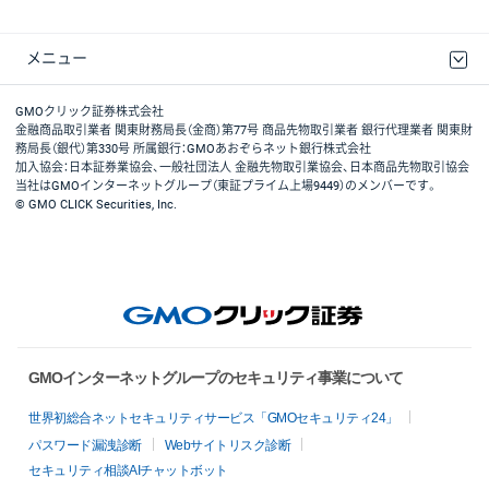
メニュー
取引規程・約款
最良執行方針
ディスクレイマー
リスク説明
GMOクリック証券ホームページ
GMOクリック証券株式会社
金融商品取引業者 関東財務局長（金商）第77号 商品先物取引業者 銀行代理業者 関東財
務局長（銀代）第330号 所属銀行：GMOあおぞらネット銀行株式会社
加入協会：日本証券業協会、一般社団法人 金融先物取引業協会、日本商品先物取引協会
当社はGMOインターネットグループ（東証プライム上場9449）のメンバーです。
© GMO CLICK Securities, Inc.
GMOインターネットグループのセキュリティ事業について
世界初総合ネットセキュリティサービス「GMOセキュリティ24」
パスワード漏洩診断
Webサイトリスク診断
セキュリティ相談AIチャットボット