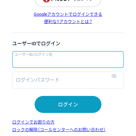
Googleアカウントでログインできる
便利な1アカウントとは？
ユーザーIDでログイン
ユーザーID/ログイン名
ログインパスワード
表示
ログイン
ログインでお困りの方
ロックの解除（コールセンターへのお問い合わせ）