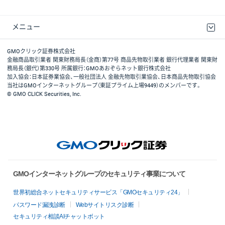
メニュー
取引規程・約款
最良執行方針
ディスクレイマー
リスク説明
GMOクリック証券ホームページ
GMOクリック証券株式会社
金融商品取引業者 関東財務局長（金商）第77号 商品先物取引業者 銀行代理業者 関東財
務局長（銀代）第330号 所属銀行：GMOあおぞらネット銀行株式会社
加入協会：日本証券業協会、一般社団法人 金融先物取引業協会、日本商品先物取引協会
当社はGMOインターネットグループ（東証プライム上場9449）のメンバーです。
© GMO CLICK Securities, Inc.
GMOインターネットグループのセキュリティ事業について
世界初総合ネットセキュリティサービス「GMOセキュリティ24」
パスワード漏洩診断
Webサイトリスク診断
セキュリティ相談AIチャットボット