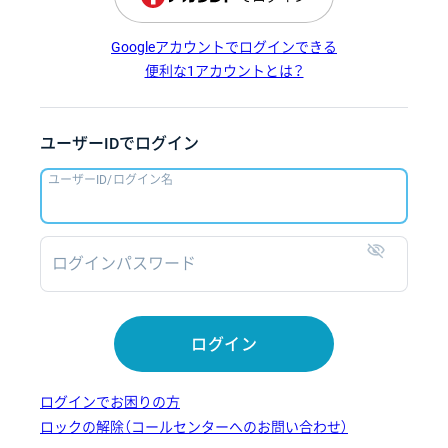
Googleアカウントでログインできる
便利な1アカウントとは？
ユーザーIDでログイン
ユーザーID/ログイン名
ログインパスワード
表示
ログイン
ログインでお困りの方
ロックの解除（コールセンターへのお問い合わせ）