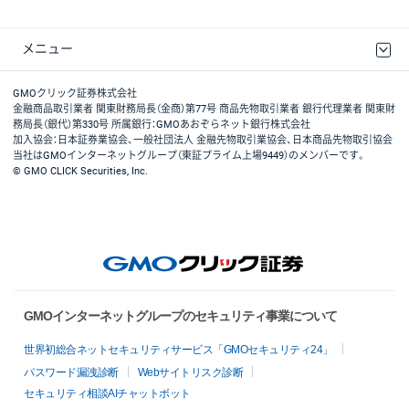
メニュー
取引規程・約款
最良執行方針
ディスクレイマー
リスク説明
GMOクリック証券ホームページ
GMOクリック証券株式会社
金融商品取引業者 関東財務局長（金商）第77号 商品先物取引業者 銀行代理業者 関東財
務局長（銀代）第330号 所属銀行：GMOあおぞらネット銀行株式会社
加入協会：日本証券業協会、一般社団法人 金融先物取引業協会、日本商品先物取引協会
当社はGMOインターネットグループ（東証プライム上場9449）のメンバーです。
© GMO CLICK Securities, Inc.
GMOインターネットグループのセキュリティ事業について
世界初総合ネットセキュリティサービス「GMOセキュリティ24」
パスワード漏洩診断
Webサイトリスク診断
セキュリティ相談AIチャットボット