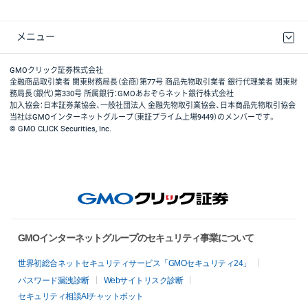
メニュー
取引規程・約款
最良執行方針
ディスクレイマー
リスク説明
GMOクリック証券ホームページ
GMOクリック証券株式会社
金融商品取引業者 関東財務局長（金商）第77号 商品先物取引業者 銀行代理業者 関東財
務局長（銀代）第330号 所属銀行：GMOあおぞらネット銀行株式会社
加入協会：日本証券業協会、一般社団法人 金融先物取引業協会、日本商品先物取引協会
当社はGMOインターネットグループ（東証プライム上場9449）のメンバーです。
© GMO CLICK Securities, Inc.
GMOインターネットグループのセキュリティ事業について
世界初総合ネットセキュリティサービス「GMOセキュリティ24」
パスワード漏洩診断
Webサイトリスク診断
セキュリティ相談AIチャットボット