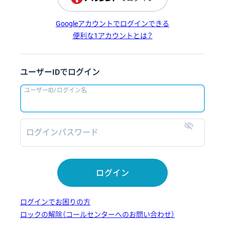
Googleアカウントでログインできる
便利な1アカウントとは？
ユーザーIDでログイン
ユーザーID/ログイン名
ログインパスワード
表示
ログイン
ログインでお困りの方
ロックの解除（コールセンターへのお問い合わせ）