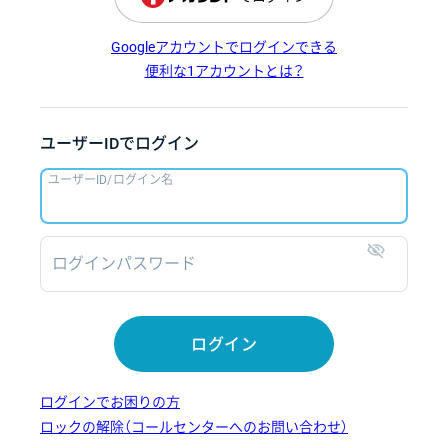
Googleアカウントでログインできる
便利な1アカウントとは？
ユーザーIDでログイン
ユーザーID/ログイン名
ログインパスワード
表示
ログイン
ログインでお困りの方
ロックの解除（コールセンターへのお問い合わせ）