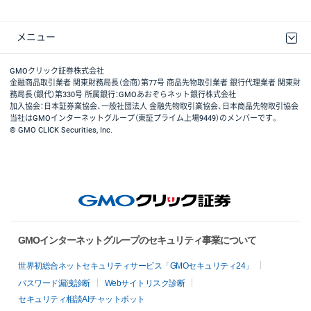
メニュー
取引規程・約款
最良執行方針
ディスクレイマー
リスク説明
GMOクリック証券ホームページ
GMOクリック証券株式会社
金融商品取引業者 関東財務局長（金商）第77号 商品先物取引業者 銀行代理業者 関東財
務局長（銀代）第330号 所属銀行：GMOあおぞらネット銀行株式会社
加入協会：日本証券業協会、一般社団法人 金融先物取引業協会、日本商品先物取引協会
当社はGMOインターネットグループ（東証プライム上場9449）のメンバーです。
© GMO CLICK Securities, Inc.
GMOインターネットグループのセキュリティ事業について
世界初総合ネットセキュリティサービス「GMOセキュリティ24」
パスワード漏洩診断
Webサイトリスク診断
セキュリティ相談AIチャットボット