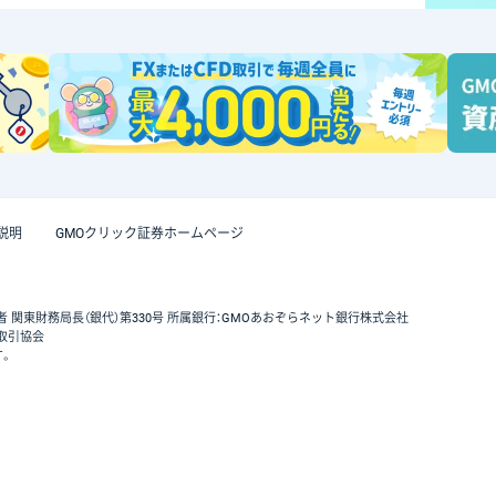
説明
GMOクリック証券ホームページ
者 関東財務局長（銀代）第330号 所属銀行：GMOあおぞらネット銀行株式会社
取引協会
す。
GMOクリック証券