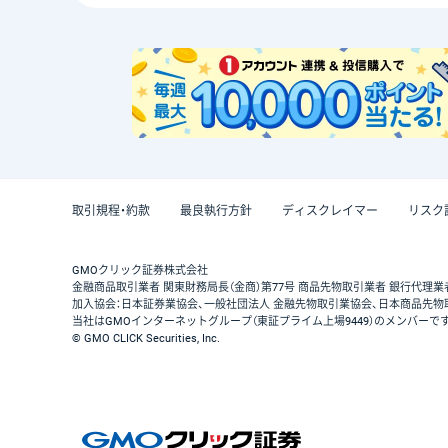
取引規程・約款
最良執行方針
ディスクレイマー
リスク
GMOクリック証券株式会社
金融商品取引業者 関東財務局長（金商）第77号 商品先物取引業者 銀行代理業
加入協会：日本証券業協会、一般社団法人 金融先物取引業協会、日本商品先物
当社はGMOインターネットグループ（東証プライム上場9449）のメンバーで
© GMO CLICK Securities, Inc.