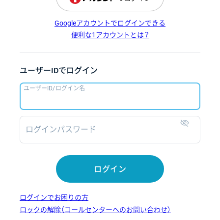
Googleアカウントでログインできる
便利な1アカウントとは？
ユーザーIDでログイン
ユーザーID/ログイン名
ログインパスワード
表示
ログイン
ログインでお困りの方
ロックの解除（コールセンターへのお問い合わせ）