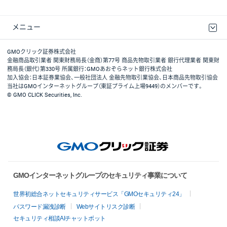
メニュー
取引規程・約款
最良執行方針
ディスクレイマー
リスク説明
GMOクリック証券ホームページ
GMOクリック証券株式会社
金融商品取引業者 関東財務局長（金商）第77号 商品先物取引業者 銀行代理業者 関東財
務局長（銀代）第330号 所属銀行：GMOあおぞらネット銀行株式会社
加入協会：日本証券業協会、一般社団法人 金融先物取引業協会、日本商品先物取引協会
当社はGMOインターネットグループ（東証プライム上場9449）のメンバーです。
© GMO CLICK Securities, Inc.
GMOインターネットグループのセキュリティ事業について
世界初総合ネットセキュリティサービス「GMOセキュリティ24」
パスワード漏洩診断
Webサイトリスク診断
セキュリティ相談AIチャットボット