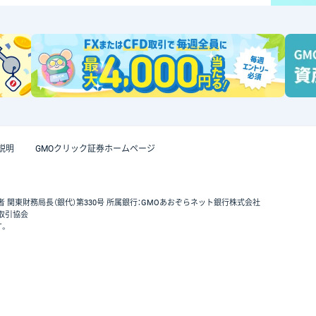
説明
GMOクリック証券ホームページ
者 関東財務局長（銀代）第330号 所属銀行：GMOあおぞらネット銀行株式会社
取引協会
す。
GMOクリック証券