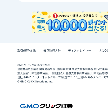
取引規程・約款
最良執行方針
ディスクレイマー
リスク
GMOクリック証券株式会社
金融商品取引業者 関東財務局長（金商）第77号 商品先物取引業者 銀行代理業
加入協会：日本証券業協会、一般社団法人 金融先物取引業協会、日本商品先物
当社はGMOインターネットグループ（東証プライム上場9449）のメンバーで
© GMO CLICK Securities, Inc.