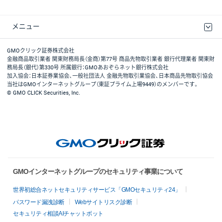
メニュー
取引規程・約款
最良執行方針
ディスクレイマー
リスク説明
GMOクリック証券ホームページ
GMOクリック証券株式会社
金融商品取引業者 関東財務局長（金商）第77号 商品先物取引業者 銀行代理業者 関東財
務局長（銀代）第330号 所属銀行：GMOあおぞらネット銀行株式会社
加入協会：日本証券業協会、一般社団法人 金融先物取引業協会、日本商品先物取引協会
当社はGMOインターネットグループ（東証プライム上場9449）のメンバーです。
© GMO CLICK Securities, Inc.
GMOインターネットグループのセキュリティ事業について
世界初総合ネットセキュリティサービス「GMOセキュリティ24」
パスワード漏洩診断
Webサイトリスク診断
セキュリティ相談AIチャットボット