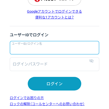
Googleアカウントでログインできる
便利な1アカウントとは？
ユーザーIDでログイン
ユーザーID/ログイン名
ログインパスワード
表示
ログイン
ログインでお困りの方
ロックの解除（コールセンターへのお問い合わせ）