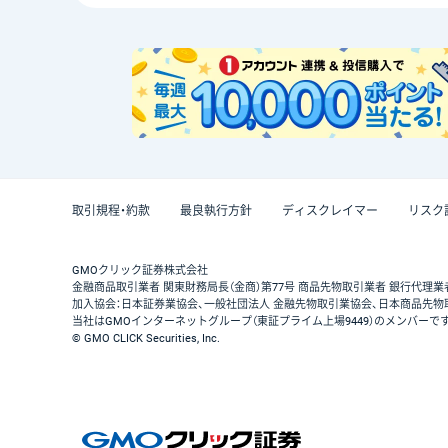
取引規程・約款
最良執行方針
ディスクレイマー
リスク
GMOクリック証券株式会社
金融商品取引業者 関東財務局長（金商）第77号 商品先物取引業者 銀行代理業
加入協会：日本証券業協会、一般社団法人 金融先物取引業協会、日本商品先物
当社はGMOインターネットグループ（東証プライム上場9449）のメンバーで
© GMO CLICK Securities, Inc.