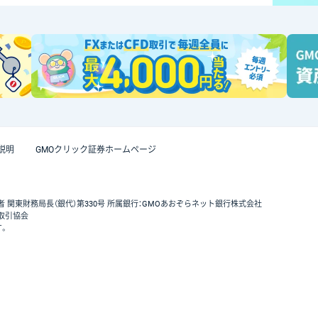
説明
GMOクリック証券ホームページ
者 関東財務局長（銀代）第330号 所属銀行：GMOあおぞらネット銀行株式会社
取引協会
す。
GMOクリック証券