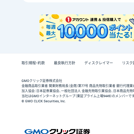
取引規程・約款
最良執行方針
ディスクレイマー
リスク
GMOクリック証券株式会社
金融商品取引業者 関東財務局長（金商）第77号 商品先物取引業者 銀行代理業
加入協会：日本証券業協会、一般社団法人 金融先物取引業協会、日本商品先物
当社はGMOインターネットグループ（東証プライム上場9449）のメンバーで
© GMO CLICK Securities, Inc.