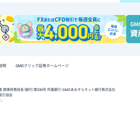
説明
GMOクリック証券ホームページ
者 関東財務局長（銀代）第330号 所属銀行：GMOあおぞらネット銀行株式会社
取引協会
す。
GMOクリック証券