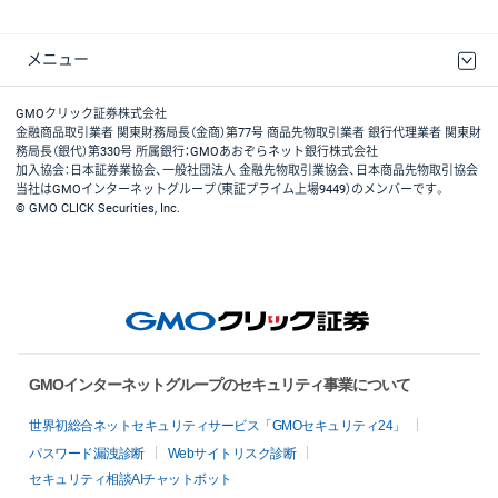
メニュー
取引規程・約款
最良執行方針
ディスクレイマー
リスク説明
GMOクリック証券ホームページ
GMOクリック証券株式会社
金融商品取引業者 関東財務局長（金商）第77号 商品先物取引業者 銀行代理業者 関東財
務局長（銀代）第330号 所属銀行：GMOあおぞらネット銀行株式会社
加入協会：日本証券業協会、一般社団法人 金融先物取引業協会、日本商品先物取引協会
当社はGMOインターネットグループ（東証プライム上場9449）のメンバーです。
© GMO CLICK Securities, Inc.
GMOインターネットグループのセキュリティ事業について
世界初総合ネットセキュリティサービス「GMOセキュリティ24」
パスワード漏洩診断
Webサイトリスク診断
セキュリティ相談AIチャットボット