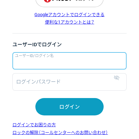
Googleアカウントでログインできる
便利な1アカウントとは？
ユーザーIDでログイン
ユーザーID/ログイン名
ログインパスワード
表示
ログイン
ログインでお困りの方
ロックの解除（コールセンターへのお問い合わせ）