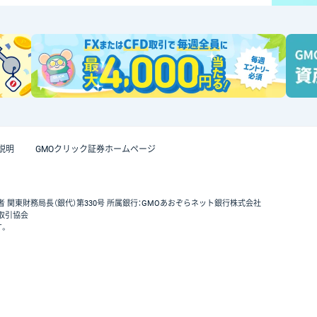
説明
GMOクリック証券ホームページ
者 関東財務局長（銀代）第330号 所属銀行：GMOあおぞらネット銀行株式会社
取引協会
す。
GMOクリック証券