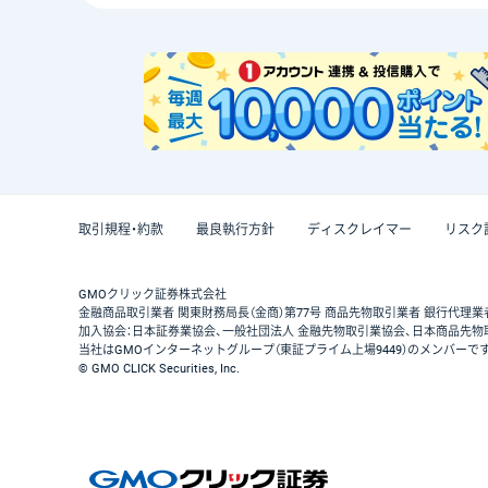
取引規程・約款
最良執行方針
ディスクレイマー
リスク
GMOクリック証券株式会社
金融商品取引業者 関東財務局長（金商）第77号 商品先物取引業者 銀行代理業
加入協会：日本証券業協会、一般社団法人 金融先物取引業協会、日本商品先物
当社はGMOインターネットグループ（東証プライム上場9449）のメンバーで
© GMO CLICK Securities, Inc.