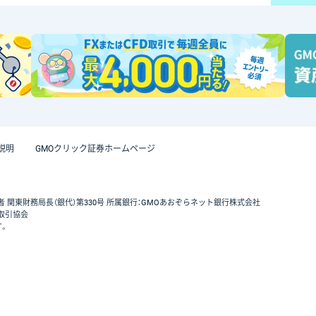
説明
GMOクリック証券ホームページ
者 関東財務局長（銀代）第330号 所属銀行：GMOあおぞらネット銀行株式会社
取引協会
す。
GMOクリック証券