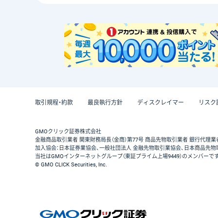
取引規程・約款
最良執行方針
ディスクレイマー
リスク
GMOクリック証券株式会社
金融商品取引業者 関東財務局長（金商）第77号 商品先物取引業者 銀行代理業
加入協会：日本証券業協会、一般社団法人 金融先物取引業協会、日本商品先物
当社はGMOインターネットグループ（東証プライム上場9449）のメンバーで
© GMO CLICK Securities, Inc.