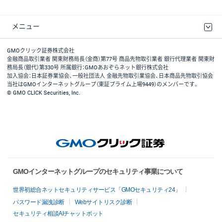
メニュー
取引規程・約款
最良執行方針
ディスクレイマー
リスク説明
GMOクリック証券ホームページ
GMOクリック証券株式会社
金融商品取引業者 関東財務局長（金商）第77号 商品先物取引業者 銀行代理業者 関東財
務局長（銀代）第330号 所属銀行：GMOあおぞらネット銀行株式会社
加入協会：日本証券業協会、一般社団法人 金融先物取引業協会、日本商品先物取引協会
当社はGMOインターネットグループ（東証プライム上場9449）のメンバーです。
© GMO CLICK Securities, Inc.
GMOインターネットグループのセキュリティ事業について
世界初総合ネットセキュリティサービス「GMOセキュリティ24」
パスワード漏洩診断
Webサイトリスク診断
セキュリティ相談AIチャットボット