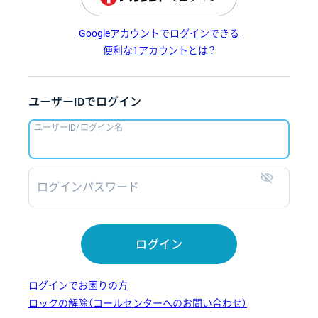
Googleアカウントでログインできる
便利な1アカウントとは？
ユーザーIDでログイン
ユーザーID/ログイン名
ログインパスワード
表示
ログイン
ログインでお困りの方
ロックの解除（コールセンターへのお問い合わせ）