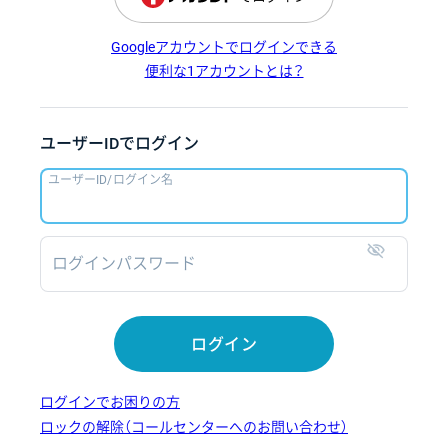
Googleアカウントでログインできる
便利な1アカウントとは？
ユーザーIDでログイン
ユーザーID/ログイン名
ログインパスワード
表示
ログイン
ログインでお困りの方
ロックの解除（コールセンターへのお問い合わせ）