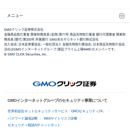
メニュー
取引規程・約款
最良執行方針
ディスクレイマー
リスク説明
GMOクリック証券ホームページ
GMOクリック証券株式会社
金融商品取引業者 関東財務局長（金商）第77号 商品先物取引業者 銀行代理業者 関東財
務局長（銀代）第330号 所属銀行：GMOあおぞらネット銀行株式会社
加入協会：日本証券業協会、一般社団法人 金融先物取引業協会、日本商品先物取引協会
当社はGMOインターネットグループ（東証プライム上場9449）のメンバーです。
© GMO CLICK Securities, Inc.
GMOインターネットグループのセキュリティ事業について
世界初総合ネットセキュリティサービス「GMOセキュリティ24」
パスワード漏洩診断
Webサイトリスク診断
セキュリティ相談AIチャットボット