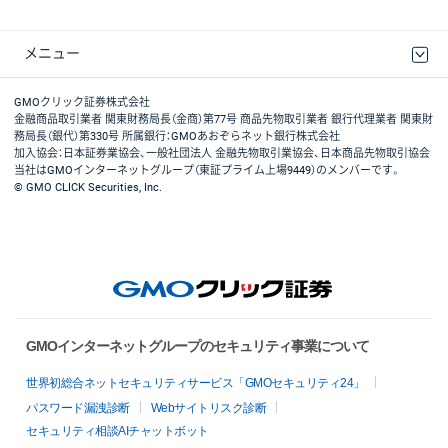
メニュー
取引規程・約款
最良執行方針
ディスクレイマー
リスク説明
GMOクリック証券ホームページ
GMOクリック証券株式会社
金融商品取引業者 関東財務局長（金商）第77号 商品先物取引業者 銀行代理業者 関東財
務局長（銀代）第330号 所属銀行：GMOあおぞらネット銀行株式会社
加入協会：日本証券業協会、一般社団法人 金融先物取引業協会、日本商品先物取引協会
当社はGMOインターネットグループ（東証プライム上場9449）のメンバーです。
© GMO CLICK Securities, Inc.
GMOインターネットグループのセキュリティ事業について
世界初総合ネットセキュリティサービス「GMOセキュリティ24」
パスワード漏洩診断
Webサイトリスク診断
セキュリティ相談AIチャットボット