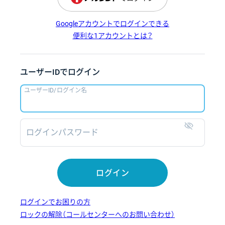
Googleアカウントでログインできる
便利な1アカウントとは？
ユーザーIDでログイン
ユーザーID/ログイン名
ログインパスワード
表示
ログイン
ログインでお困りの方
ロックの解除（コールセンターへのお問い合わせ）