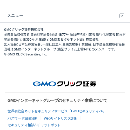
メニュー
取引規程・約款
最良執行方針
ディスクレイマー
リスク説明
GMOクリック証券ホームページ
GMOクリック証券株式会社
金融商品取引業者 関東財務局長（金商）第77号 商品先物取引業者 銀行代理業者 関東財
務局長（銀代）第330号 所属銀行：GMOあおぞらネット銀行株式会社
加入協会：日本証券業協会、一般社団法人 金融先物取引業協会、日本商品先物取引協会
当社はGMOインターネットグループ（東証プライム上場9449）のメンバーです。
© GMO CLICK Securities, Inc.
GMOインターネットグループのセキュリティ事業について
世界初総合ネットセキュリティサービス「GMOセキュリティ24」
パスワード漏洩診断
Webサイトリスク診断
セキュリティ相談AIチャットボット