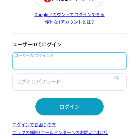
Googleアカウントでログインできる
便利な1アカウントとは？
ユーザーIDでログイン
ユーザーID/ログイン名
ログインパスワード
表示
ログイン
ログインでお困りの方
ロックの解除（コールセンターへのお問い合わせ）