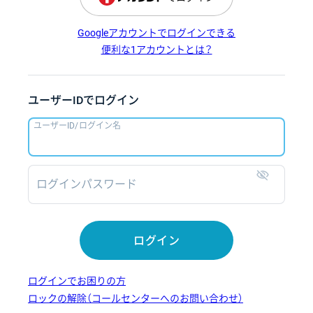
Googleアカウントでログインできる
便利な1アカウントとは？
ユーザーIDでログイン
ユーザーID/ログイン名
ログインパスワード
表示
ログイン
ログインでお困りの方
ロックの解除（コールセンターへのお問い合わせ）