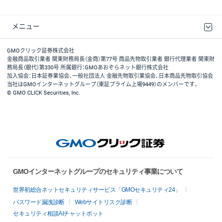
メニュー
取引規程・約款
最良執行方針
ディスクレイマー
リスク説明
GMOクリック証券ホームページ
GMOクリック証券株式会社
金融商品取引業者 関東財務局長（金商）第77号 商品先物取引業者 銀行代理業者 関東財
務局長（銀代）第330号 所属銀行：GMOあおぞらネット銀行株式会社
加入協会：日本証券業協会、一般社団法人 金融先物取引業協会、日本商品先物取引協会
当社はGMOインターネットグループ（東証プライム上場9449）のメンバーです。
© GMO CLICK Securities, Inc.
GMOインターネットグループのセキュリティ事業について
世界初総合ネットセキュリティサービス「GMOセキュリティ24」
パスワード漏洩診断
Webサイトリスク診断
セキュリティ相談AIチャットボット