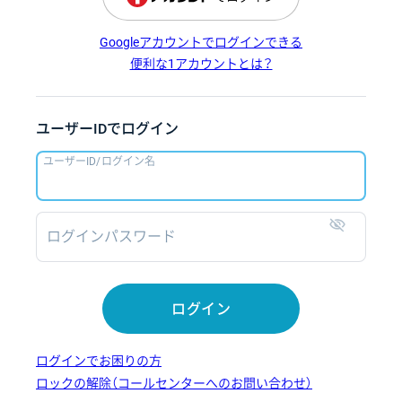
Googleアカウントでログインできる
便利な1アカウントとは？
ユーザーIDでログイン
ユーザーID/ログイン名
ログインパスワード
表示
ログイン
ログインでお困りの方
ロックの解除（コールセンターへのお問い合わせ）