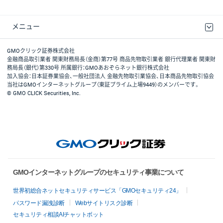
メニュー
取引規程・約款
最良執行方針
ディスクレイマー
リスク説明
GMOクリック証券ホームページ
GMOクリック証券株式会社
金融商品取引業者 関東財務局長（金商）第77号 商品先物取引業者 銀行代理業者 関東財
務局長（銀代）第330号 所属銀行：GMOあおぞらネット銀行株式会社
加入協会：日本証券業協会、一般社団法人 金融先物取引業協会、日本商品先物取引協会
当社はGMOインターネットグループ（東証プライム上場9449）のメンバーです。
© GMO CLICK Securities, Inc.
GMOインターネットグループのセキュリティ事業について
世界初総合ネットセキュリティサービス「GMOセキュリティ24」
パスワード漏洩診断
Webサイトリスク診断
セキュリティ相談AIチャットボット