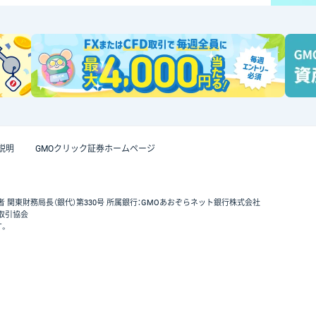
説明
GMOクリック証券ホームページ
者 関東財務局長（銀代）第330号 所属銀行：GMOあおぞらネット銀行株式会社
取引協会
す。
GMOクリック証券