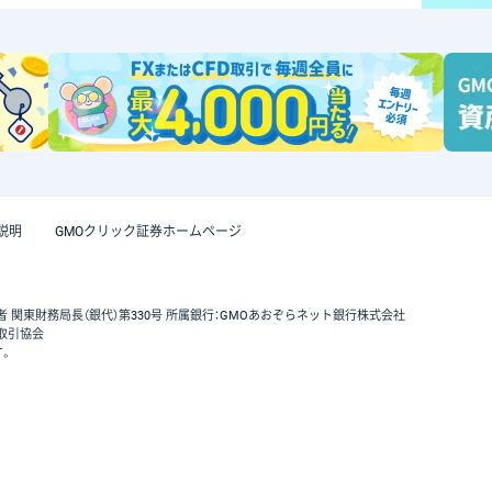
説明
GMOクリック証券ホームページ
者 関東財務局長（銀代）第330号 所属銀行：GMOあおぞらネット銀行株式会社
取引協会
す。
GMOクリック証券