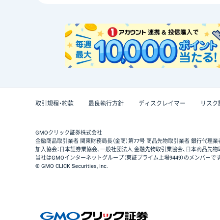
取引規程・約款
最良執行方針
ディスクレイマー
リスク
GMOクリック証券株式会社
金融商品取引業者 関東財務局長（金商）第77号 商品先物取引業者 銀行代理業
加入協会：日本証券業協会、一般社団法人 金融先物取引業協会、日本商品先物
当社はGMOインターネットグループ（東証プライム上場9449）のメンバーで
© GMO CLICK Securities, Inc.