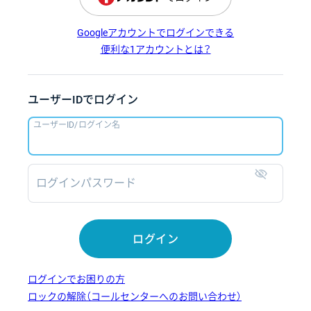
Googleアカウントでログインできる
便利な1アカウントとは？
ユーザーIDでログイン
ユーザーID/ログイン名
ログインパスワード
表示
ログイン
ログインでお困りの方
ロックの解除（コールセンターへのお問い合わせ）