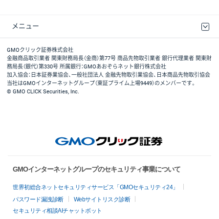
メニュー
取引規程・約款
最良執行方針
ディスクレイマー
リスク説明
GMOクリック証券ホームページ
GMOクリック証券株式会社
金融商品取引業者 関東財務局長（金商）第77号 商品先物取引業者 銀行代理業者 関東財
務局長（銀代）第330号 所属銀行：GMOあおぞらネット銀行株式会社
加入協会：日本証券業協会、一般社団法人 金融先物取引業協会、日本商品先物取引協会
当社はGMOインターネットグループ（東証プライム上場9449）のメンバーです。
© GMO CLICK Securities, Inc.
GMOインターネットグループのセキュリティ事業について
世界初総合ネットセキュリティサービス「GMOセキュリティ24」
パスワード漏洩診断
Webサイトリスク診断
セキュリティ相談AIチャットボット