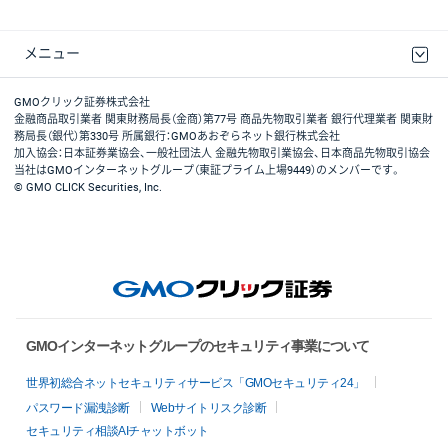
メニュー
取引規程・約款
最良執行方針
ディスクレイマー
リスク説明
GMOクリック証券ホームページ
GMOクリック証券株式会社
金融商品取引業者 関東財務局長（金商）第77号 商品先物取引業者 銀行代理業者 関東財
務局長（銀代）第330号 所属銀行：GMOあおぞらネット銀行株式会社
加入協会：日本証券業協会、一般社団法人 金融先物取引業協会、日本商品先物取引協会
当社はGMOインターネットグループ（東証プライム上場9449）のメンバーです。
© GMO CLICK Securities, Inc.
GMOインターネットグループのセキュリティ事業について
世界初総合ネットセキュリティサービス「GMOセキュリティ24」
パスワード漏洩診断
Webサイトリスク診断
セキュリティ相談AIチャットボット