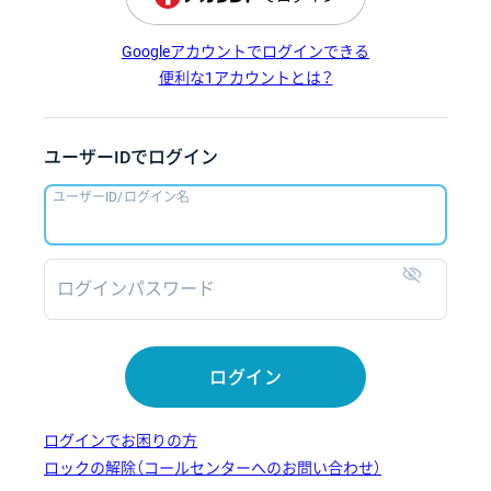
Googleアカウントでログインできる
便利な1アカウントとは？
ユーザーIDでログイン
ユーザーID/ログイン名
ログインパスワード
表示
ログイン
ログインでお困りの方
ロックの解除（コールセンターへのお問い合わせ）