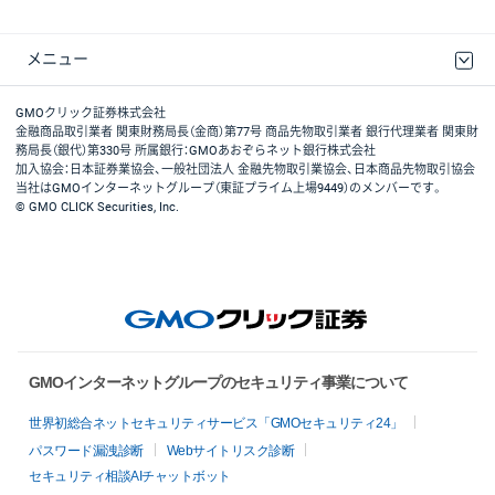
メニュー
取引規程・約款
最良執行方針
ディスクレイマー
リスク説明
GMOクリック証券ホームページ
GMOクリック証券株式会社
金融商品取引業者 関東財務局長（金商）第77号 商品先物取引業者 銀行代理業者 関東財
務局長（銀代）第330号 所属銀行：GMOあおぞらネット銀行株式会社
加入協会：日本証券業協会、一般社団法人 金融先物取引業協会、日本商品先物取引協会
当社はGMOインターネットグループ（東証プライム上場9449）のメンバーです。
© GMO CLICK Securities, Inc.
GMOインターネットグループのセキュリティ事業について
世界初総合ネットセキュリティサービス「GMOセキュリティ24」
パスワード漏洩診断
Webサイトリスク診断
セキュリティ相談AIチャットボット