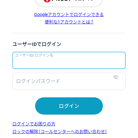
Googleアカウントでログインできる
便利な1アカウントとは？
ユーザーIDでログイン
ユーザーID/ログイン名
ログインパスワード
表示
ログイン
ログインでお困りの方
ロックの解除（コールセンターへのお問い合わせ）