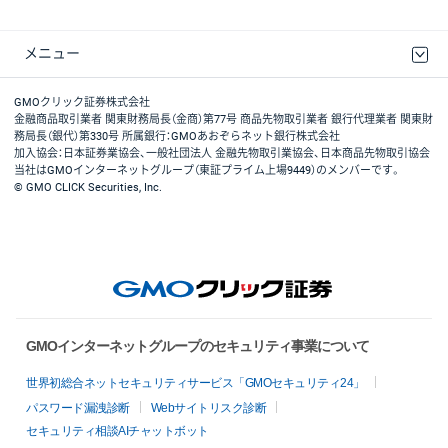
メニュー
取引規程・約款
最良執行方針
ディスクレイマー
リスク説明
GMOクリック証券ホームページ
GMOクリック証券株式会社
金融商品取引業者 関東財務局長（金商）第77号 商品先物取引業者 銀行代理業者 関東財
務局長（銀代）第330号 所属銀行：GMOあおぞらネット銀行株式会社
加入協会：日本証券業協会、一般社団法人 金融先物取引業協会、日本商品先物取引協会
当社はGMOインターネットグループ（東証プライム上場9449）のメンバーです。
© GMO CLICK Securities, Inc.
GMOインターネットグループのセキュリティ事業について
世界初総合ネットセキュリティサービス「GMOセキュリティ24」
パスワード漏洩診断
Webサイトリスク診断
セキュリティ相談AIチャットボット