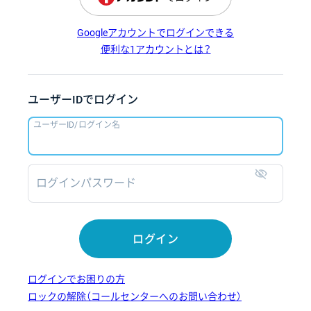
Googleアカウントでログインできる
便利な1アカウントとは？
ユーザーIDでログイン
ユーザーID/ログイン名
ログインパスワード
表示
ログイン
ログインでお困りの方
ロックの解除（コールセンターへのお問い合わせ）