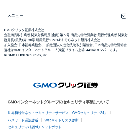
メニュー
取引規程・約款
最良執行方針
ディスクレイマー
リスク説明
GMOクリック証券ホームページ
GMOクリック証券株式会社
金融商品取引業者 関東財務局長（金商）第77号 商品先物取引業者 銀行代理業者 関東財
務局長（銀代）第330号 所属銀行：GMOあおぞらネット銀行株式会社
加入協会：日本証券業協会、一般社団法人 金融先物取引業協会、日本商品先物取引協会
当社はGMOインターネットグループ（東証プライム上場9449）のメンバーです。
© GMO CLICK Securities, Inc.
GMOインターネットグループのセキュリティ事業について
世界初総合ネットセキュリティサービス「GMOセキュリティ24」
パスワード漏洩診断
Webサイトリスク診断
セキュリティ相談AIチャットボット