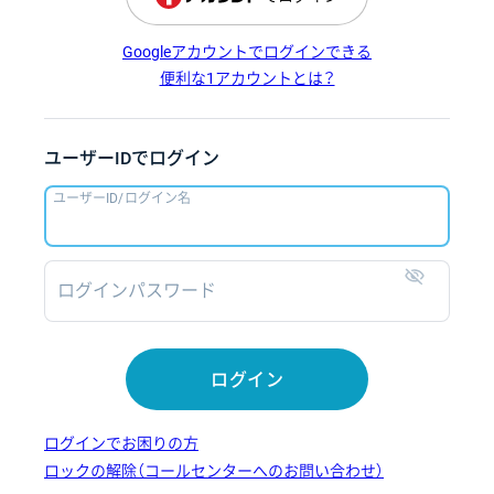
Googleアカウントでログインできる
便利な1アカウントとは？
ユーザーIDでログイン
ユーザーID/ログイン名
ログインパスワード
表示
ログイン
ログインでお困りの方
ロックの解除（コールセンターへのお問い合わせ）