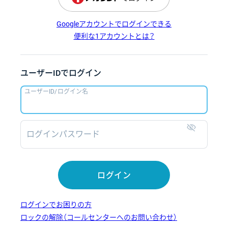
Googleアカウントでログインできる
便利な1アカウントとは？
ユーザーIDでログイン
ユーザーID/ログイン名
ログインパスワード
表示
ログイン
ログインでお困りの方
ロックの解除（コールセンターへのお問い合わせ）