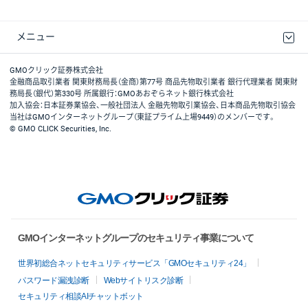
メニュー
取引規程・約款
最良執行方針
ディスクレイマー
リスク説明
GMOクリック証券ホームページ
GMOクリック証券株式会社
金融商品取引業者 関東財務局長（金商）第77号 商品先物取引業者 銀行代理業者 関東財
務局長（銀代）第330号 所属銀行：GMOあおぞらネット銀行株式会社
加入協会：日本証券業協会、一般社団法人 金融先物取引業協会、日本商品先物取引協会
当社はGMOインターネットグループ（東証プライム上場9449）のメンバーです。
© GMO CLICK Securities, Inc.
GMOインターネットグループのセキュリティ事業について
世界初総合ネットセキュリティサービス「GMOセキュリティ24」
パスワード漏洩診断
Webサイトリスク診断
セキュリティ相談AIチャットボット