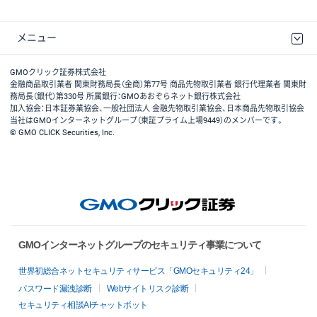
メニュー
取引規程・約款
最良執行方針
ディスクレイマー
リスク説明
GMOクリック証券ホームページ
GMOクリック証券株式会社
金融商品取引業者 関東財務局長（金商）第77号 商品先物取引業者 銀行代理業者 関東財
務局長（銀代）第330号 所属銀行：GMOあおぞらネット銀行株式会社
加入協会：日本証券業協会、一般社団法人 金融先物取引業協会、日本商品先物取引協会
当社はGMOインターネットグループ（東証プライム上場9449）のメンバーです。
© GMO CLICK Securities, Inc.
GMOインターネットグループのセキュリティ事業について
世界初総合ネットセキュリティサービス「GMOセキュリティ24」
パスワード漏洩診断
Webサイトリスク診断
セキュリティ相談AIチャットボット