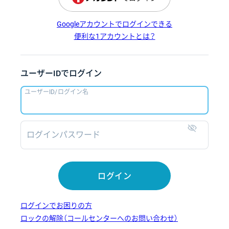
Googleアカウントでログインできる
便利な1アカウントとは？
ユーザーIDでログイン
ユーザーID/ログイン名
ログインパスワード
表示
ログイン
ログインでお困りの方
ロックの解除（コールセンターへのお問い合わせ）