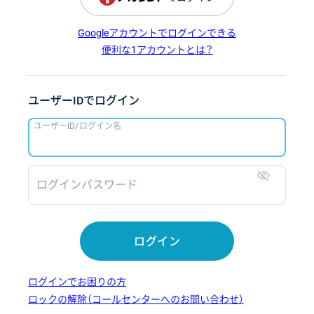
Googleアカウントでログインできる
便利な1アカウントとは？
ユーザーIDでログイン
ユーザーID/ログイン名
ログインパスワード
表示
ログイン
ログインでお困りの方
ロックの解除（コールセンターへのお問い合わせ）