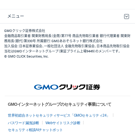
メニュー
取引規程・約款
最良執行方針
ディスクレイマー
リスク説明
GMOクリック証券ホームページ
GMOクリック証券株式会社
金融商品取引業者 関東財務局長（金商）第77号 商品先物取引業者 銀行代理業者 関東財
務局長（銀代）第330号 所属銀行：GMOあおぞらネット銀行株式会社
加入協会：日本証券業協会、一般社団法人 金融先物取引業協会、日本商品先物取引協会
当社はGMOインターネットグループ（東証プライム上場9449）のメンバーです。
© GMO CLICK Securities, Inc.
GMOインターネットグループのセキュリティ事業について
世界初総合ネットセキュリティサービス「GMOセキュリティ24」
パスワード漏洩診断
Webサイトリスク診断
セキュリティ相談AIチャットボット