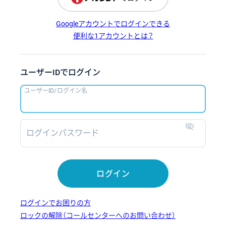
Googleアカウントでログインできる
便利な1アカウントとは？
ユーザーIDでログイン
ユーザーID/ログイン名
ログインパスワード
表示
ログイン
ログインでお困りの方
ロックの解除（コールセンターへのお問い合わせ）