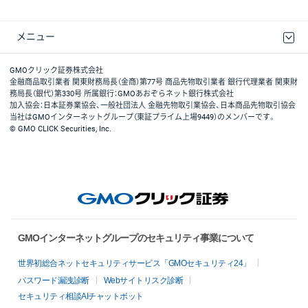
メニュー
取引規程・約款
最良執行方針
ディスクレイマー
リスク説明
GMOクリック証券ホームページ
GMOクリック証券株式会社
金融商品取引業者 関東財務局長（金商）第77号 商品先物取引業者 銀行代理業者 関東財
務局長（銀代）第330号 所属銀行：GMOあおぞらネット銀行株式会社
加入協会：日本証券業協会、一般社団法人 金融先物取引業協会、日本商品先物取引協会
当社はGMOインターネットグループ（東証プライム上場9449）のメンバーです。
© GMO CLICK Securities, Inc.
GMOインターネットグループのセキュリティ事業について
世界初総合ネットセキュリティサービス「GMOセキュリティ24」
パスワード漏洩診断
Webサイトリスク診断
セキュリティ相談AIチャットボット