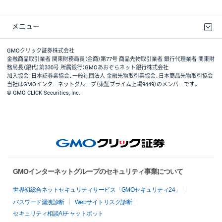
メニュー
取引規程・約款
最良執行方針
ディスクレイマー
リスク説明
GMOクリック証券ホームページ
GMOクリック証券株式会社
金融商品取引業者 関東財務局長（金商）第77号 商品先物取引業者 銀行代理業者 関東財
務局長（銀代）第330号 所属銀行：GMOあおぞらネット銀行株式会社
加入協会：日本証券業協会、一般社団法人 金融先物取引業協会、日本商品先物取引協会
当社はGMOインターネットグループ（東証プライム上場9449）のメンバーです。
© GMO CLICK Securities, Inc.
GMOインターネットグループのセキュリティ事業について
世界初総合ネットセキュリティサービス「GMOセキュリティ24」
パスワード漏洩診断
Webサイトリスク診断
セキュリティ相談AIチャットボット