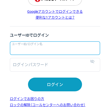
Googleアカウントでログインできる
便利な1アカウントとは？
ユーザーIDでログイン
ユーザーID/ログイン名
ログインパスワード
表示
ログイン
ログインでお困りの方
ロックの解除（コールセンターへのお問い合わせ）