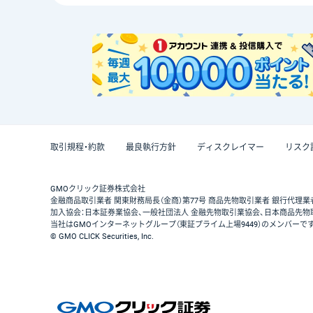
取引規程・約款
最良執行方針
ディスクレイマー
リスク
GMOクリック証券株式会社
金融商品取引業者 関東財務局長（金商）第77号 商品先物取引業者 銀行代理業
加入協会：日本証券業協会、一般社団法人 金融先物取引業協会、日本商品先物
当社はGMOインターネットグループ（東証プライム上場9449）のメンバーで
© GMO CLICK Securities, Inc.