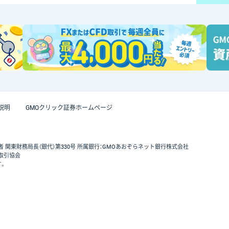
説明
GMOクリック証券ホームページ
者 関東財務局長（銀代）第330号 所属銀行：GMOあおぞらネット銀行株式会社
取引協会
す。
GMOクリック証券