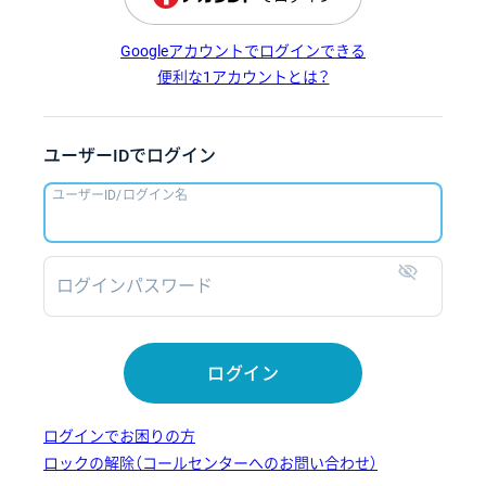
Googleアカウントでログインできる
便利な1アカウントとは？
ユーザーIDでログイン
ユーザーID/ログイン名
ログインパスワード
表示
ログイン
ログインでお困りの方
ロックの解除（コールセンターへのお問い合わせ）