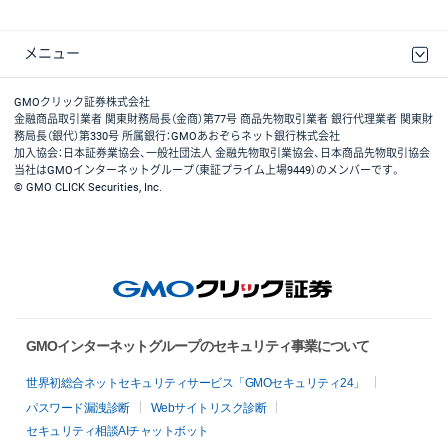
メニュー
取引規程・約款
最良執行方針
ディスクレイマー
リスク説明
GMOクリック証券ホームページ
GMOクリック証券株式会社
金融商品取引業者 関東財務局長（金商）第77号 商品先物取引業者 銀行代理業者 関東財
務局長（銀代）第330号 所属銀行：GMOあおぞらネット銀行株式会社
加入協会：日本証券業協会、一般社団法人 金融先物取引業協会、日本商品先物取引協会
当社はGMOインターネットグループ（東証プライム上場9449）のメンバーです。
© GMO CLICK Securities, Inc.
GMOインターネットグループのセキュリティ事業について
世界初総合ネットセキュリティサービス「GMOセキュリティ24」
パスワード漏洩診断
Webサイトリスク診断
セキュリティ相談AIチャットボット