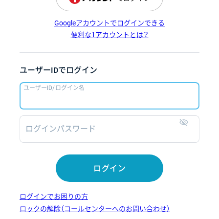
Googleアカウントでログインできる
便利な1アカウントとは？
ユーザーIDでログイン
ユーザーID/ログイン名
ログインパスワード
表示
ログイン
ログインでお困りの方
ロックの解除（コールセンターへのお問い合わせ）