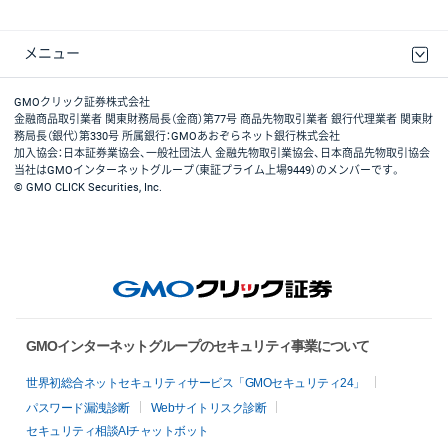
メニュー
取引規程・約款
最良執行方針
ディスクレイマー
リスク説明
GMOクリック証券ホームページ
GMOクリック証券株式会社
金融商品取引業者 関東財務局長（金商）第77号 商品先物取引業者 銀行代理業者 関東財
務局長（銀代）第330号 所属銀行：GMOあおぞらネット銀行株式会社
加入協会：日本証券業協会、一般社団法人 金融先物取引業協会、日本商品先物取引協会
当社はGMOインターネットグループ（東証プライム上場9449）のメンバーです。
© GMO CLICK Securities, Inc.
GMOインターネットグループのセキュリティ事業について
世界初総合ネットセキュリティサービス「GMOセキュリティ24」
パスワード漏洩診断
Webサイトリスク診断
セキュリティ相談AIチャットボット