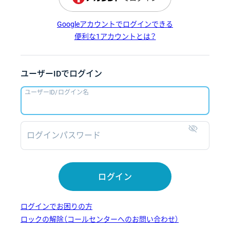
Googleアカウントでログインできる
便利な1アカウントとは？
ユーザーIDでログイン
ユーザーID/ログイン名
ログインパスワード
表示
ログイン
ログインでお困りの方
ロックの解除（コールセンターへのお問い合わせ）