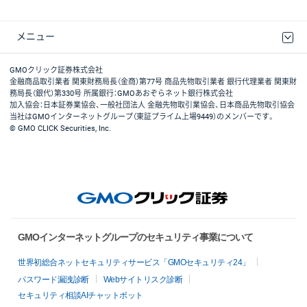
メニュー
取引規程・約款
最良執行方針
ディスクレイマー
リスク説明
GMOクリック証券ホームページ
GMOクリック証券株式会社
金融商品取引業者 関東財務局長（金商）第77号 商品先物取引業者 銀行代理業者 関東財
務局長（銀代）第330号 所属銀行：GMOあおぞらネット銀行株式会社
加入協会：日本証券業協会、一般社団法人 金融先物取引業協会、日本商品先物取引協会
当社はGMOインターネットグループ（東証プライム上場9449）のメンバーです。
© GMO CLICK Securities, Inc.
GMOインターネットグループのセキュリティ事業について
世界初総合ネットセキュリティサービス「GMOセキュリティ24」
パスワード漏洩診断
Webサイトリスク診断
セキュリティ相談AIチャットボット