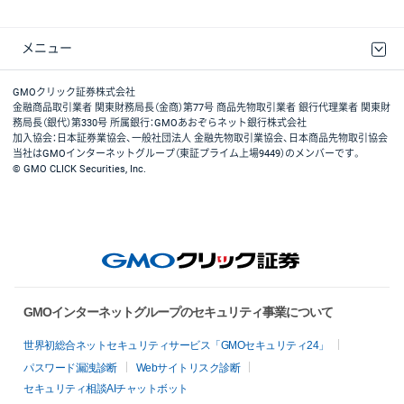
メニュー
取引規程・約款
最良執行方針
ディスクレイマー
リスク説明
GMOクリック証券ホームページ
GMOクリック証券株式会社
金融商品取引業者 関東財務局長（金商）第77号 商品先物取引業者 銀行代理業者 関東財
務局長（銀代）第330号 所属銀行：GMOあおぞらネット銀行株式会社
加入協会：日本証券業協会、一般社団法人 金融先物取引業協会、日本商品先物取引協会
当社はGMOインターネットグループ（東証プライム上場9449）のメンバーです。
© GMO CLICK Securities, Inc.
GMOインターネットグループのセキュリティ事業について
世界初総合ネットセキュリティサービス「GMOセキュリティ24」
パスワード漏洩診断
Webサイトリスク診断
セキュリティ相談AIチャットボット