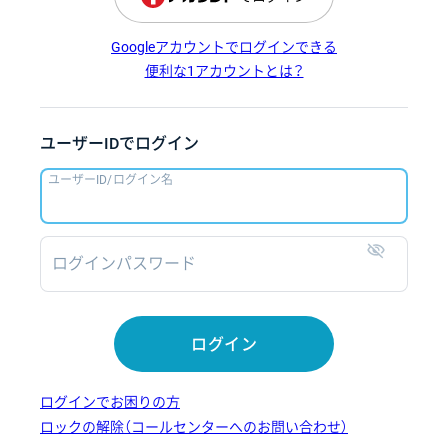
Googleアカウントでログインできる
便利な1アカウントとは？
ユーザーIDでログイン
ユーザーID/ログイン名
ログインパスワード
表示
ログイン
ログインでお困りの方
ロックの解除（コールセンターへのお問い合わせ）